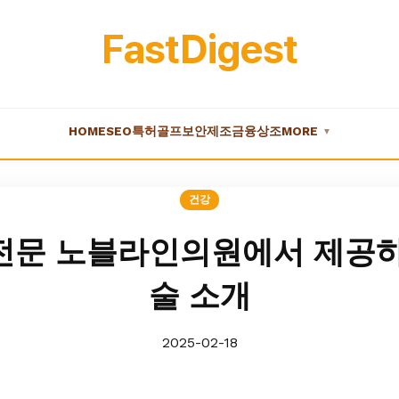
FastDigest
HOME
SEO
특허
골프
보안
제조
금융
상조
MORE
▼
건강
전문 노블라인의원에서 제공하
술 소개
2025-02-18