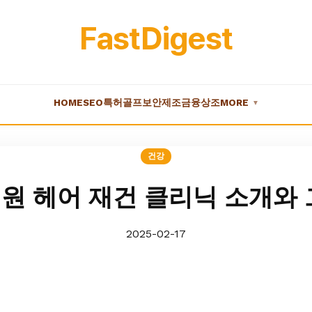
FastDigest
HOME
SEO
특허
골프
보안
제조
금융
상조
MORE
▼
건강
원 헤어 재건 클리닉 소개와 
2025-02-17