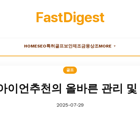
FastDigest
HOME
SEO
특허
골프
보안
제조
금융
상조
MORE
▼
골프
이언추천의 올바른 관리 및
2025-07-29