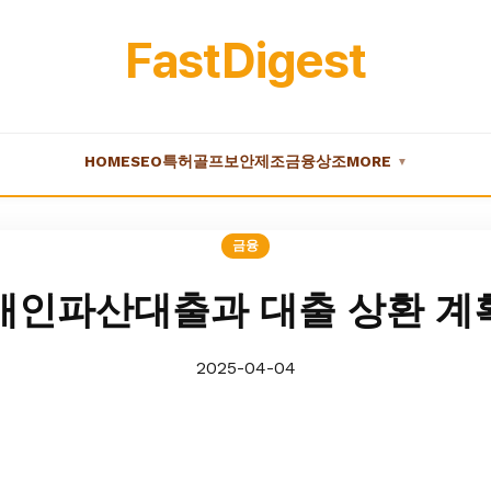
FastDigest
HOME
SEO
특허
골프
보안
제조
금융
상조
MORE
▼
금융
개인파산대출과 대출 상환 계
2025-04-04