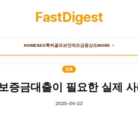
FastDigest
HOME
SEO
특허
골프
보안
제조
금융
상조
MORE
▼
금융
보증금대출이 필요한 실제 사
2025-04-23