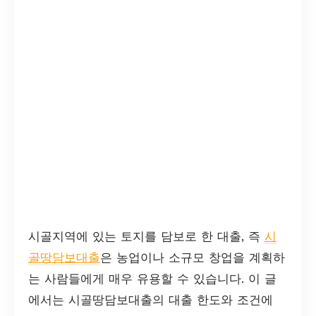
시골지역에 있는 토지를 담보로 한 대출, 즉
시
골땅담보대출
은 농업이나 소규모 창업을 계획하
는 사람들에게 매우 유용할 수 있습니다. 이 글
에서는 시골땅담보대출의 대출 한도와 조건에