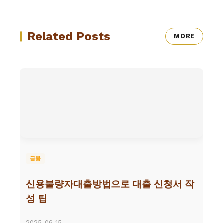
Related Posts
MORE
금융
신용불량자대출방법으로 대출 신청서 작
성 팁
2025-06-15