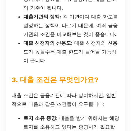
의 기준이 됩니다.
대출기관의 정책:
각 기관마다 대출 한도를
설정하는 정책이 다르기 때문에, 여러 금융
기관의 조건을 비교해보는 것이 좋습니다.
대출 신청자의 신용도:
대출 신청자의 신용
도가 높을수록 대출 한도가 늘어날 가능성
이 큽니다.
3. 대출 조건은 무엇인가요?
대출 조건은 금융기관에 따라 상이하지만, 일반
적으로 다음과 같은 조건들이 요구됩니다:
토지 소유 증명:
대출을 받기 위해서는 해당
토지를 소유하고 있다는 증명서가 필요합