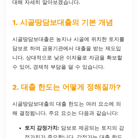
대해 자세히 알아보겠습니다.
1. 시골땅담보대출의 기본 개념
시골땅담보대출은 농지나 시골에 위치한 토지를
담보로 하여 금융기관에서 대출을 받는 제도입
니다. 상대적으로 낮은 이자율로 자금을 확보할
수 있어, 경제적 부담을 덜 수 있습니다.
2. 대출 한도는 어떻게 정해질까?
시골땅담보대출의 대출 한도는 여러 요소에 의
해 결정됩니다. 주요 요소는 다음과 같습니다:
토지 감정가치:
담보로 제공되는 토지의 감
정가치가 중요합니다. 감정가는 대출 한도