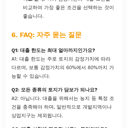
비교하여 가장 좋은 조건을 선택하는 것이
좋습니다.
6. FAQ: 자주 묻는 질문
Q1: 대출 한도는 최대 얼마까지인가요?
A1: 대출 한도는 주로 토지의 감정가치에 따라
다르며, 보통 감정가치의 60%에서 80%까지 가
능할 수 있습니다.
Q2: 모든 종류의 토지가 담보가 되나요?
A2: 아닙니다. 대출을 위해서는 농지 등 특정 조
건을 충족해야 하며, 일반적으로 개발지역이나
상업지구는 제외됩니다.