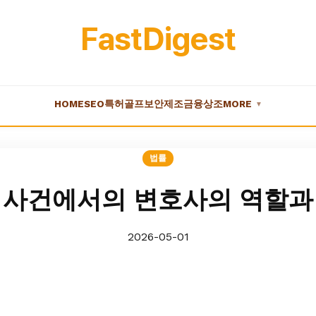
FastDigest
HOME
SEO
특허
골프
보안
제조
금융
상조
MORE
▼
법률
 사건에서의 변호사의 역할과
2026-05-01