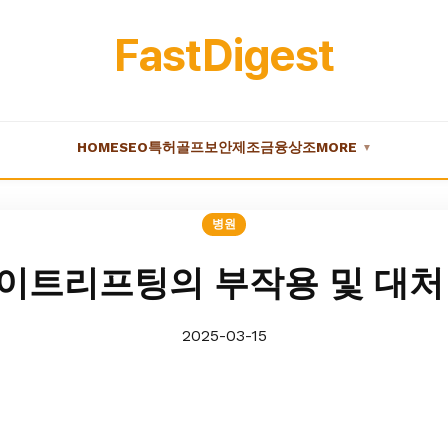
FastDigest
HOME
SEO
특허
골프
보안
제조
금융
상조
MORE
▼
병원
이트리프팅의 부작용 및 대처
2025-03-15