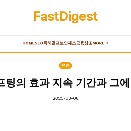
FastDigest
HOME
SEO
특허
골프
보안
제조
금융
상조
MORE
▼
병원
팅의 효과 지속 기간과 그에
2025-03-08