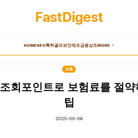
FastDigest
HOME
SEO
특허
골프
보안
제조
금융
상조
MORE
▼
보험
조회포인트로 보험료를 절약
팁
2025-09-06