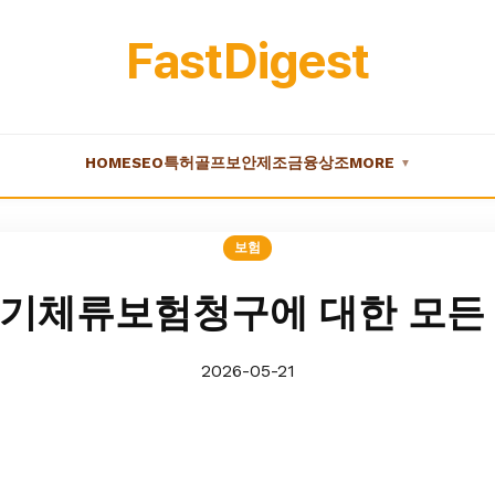
FastDigest
HOME
SEO
특허
골프
보안
제조
금융
상조
MORE
▼
보험
기체류보험청구에 대한 모든
2026-05-21