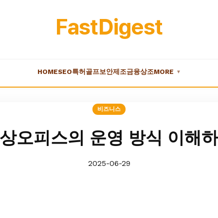
FastDigest
HOME
SEO
특허
골프
보안
제조
금융
상조
MORE
▼
비즈니스
상오피스의 운영 방식 이해
2025-06-29