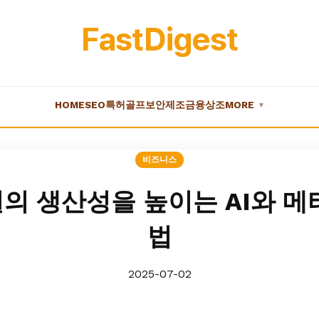
FastDigest
HOME
SEO
특허
골프
보안
제조
금융
상조
MORE
▼
비즈니스
의 생산성을 높이는 AI와 메
법
2025-07-02