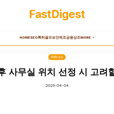
FastDigest
HOME
SEO
특허
골프
보안
제조
금융
상조
MORE
▼
비즈니스
후 사무실 위치 선정 시 고려
2025-04-04