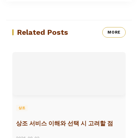
Related Posts
MORE
상조
상조 서비스 이해와 선택 시 고려할 점