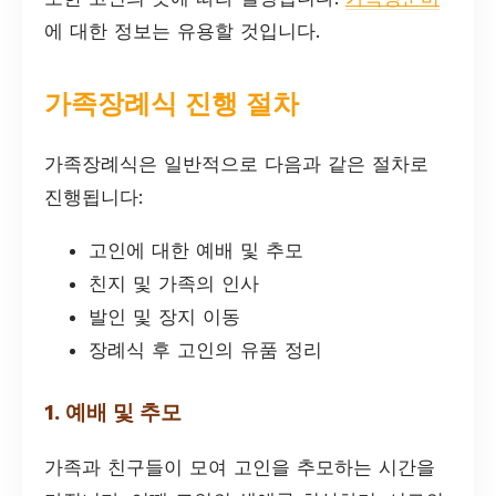
에 대한 정보는 유용할 것입니다.
가족장례식 진행 절차
가족장례식은 일반적으로 다음과 같은 절차로
진행됩니다:
고인에 대한 예배 및 추모
친지 및 가족의 인사
발인 및 장지 이동
장례식 후 고인의 유품 정리
1. 예배 및 추모
가족과 친구들이 모여 고인을 추모하는 시간을