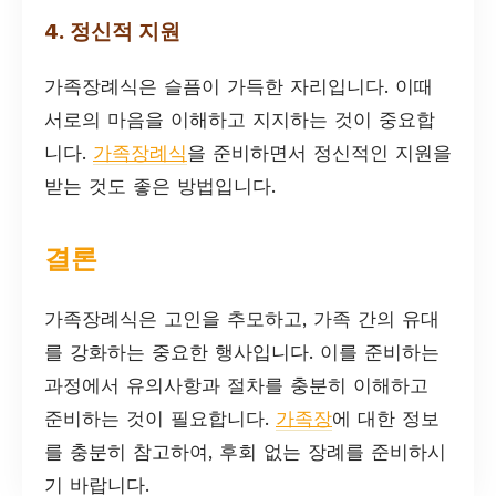
4. 정신적 지원
가족장례식은 슬픔이 가득한 자리입니다. 이때
서로의 마음을 이해하고 지지하는 것이 중요합
니다.
가족장례식
을 준비하면서 정신적인 지원을
받는 것도 좋은 방법입니다.
결론
가족장례식은 고인을 추모하고, 가족 간의 유대
를 강화하는 중요한 행사입니다. 이를 준비하는
과정에서 유의사항과 절차를 충분히 이해하고
준비하는 것이 필요합니다.
가족장
에 대한 정보
를 충분히 참고하여, 후회 없는 장례를 준비하시
기 바랍니다.