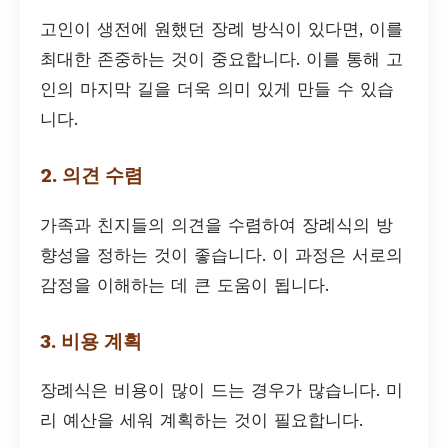
고인이 생전에 원했던 장례 방식이 있다면, 이를
최대한 존중하는 것이 중요합니다. 이를 통해 고
인의 마지막 길을 더욱 의미 있게 만들 수 있습
니다.
2. 의견 수렴
가족과 친지들의 의견을 수렴하여 장례식의 방
향성을 정하는 것이 좋습니다. 이 과정은 서로의
감정을 이해하는 데 큰 도움이 됩니다.
3. 비용 계획
장례식은 비용이 많이 드는 경우가 많습니다. 미
리 예산을 세워 계획하는 것이 필요합니다.