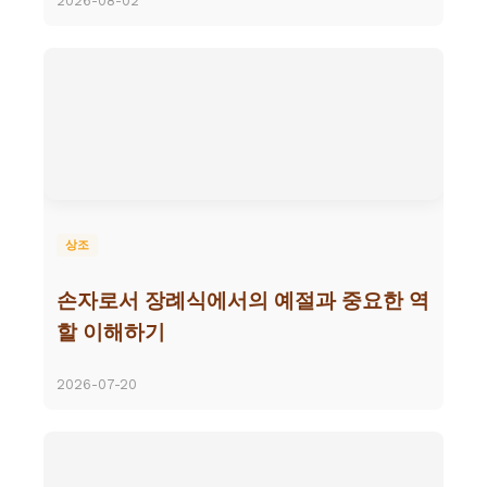
2026-08-02
상조
손자로서 장례식에서의 예절과 중요한 역
할 이해하기
2026-07-20