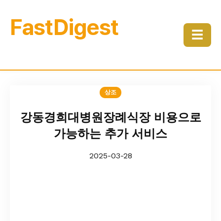
FastDigest
☰
상조
강동경희대병원장례식장 비용으로
가능하는 추가 서비스
2025-03-28