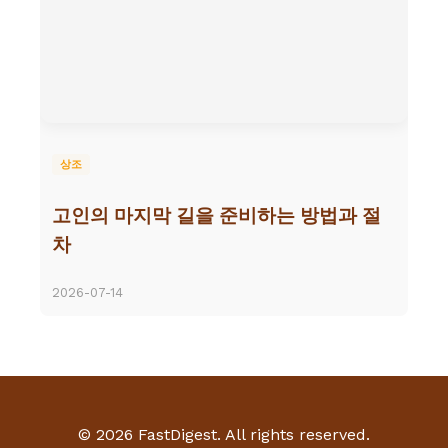
상조
고인의 마지막 길을 준비하는 방법과 절
차
2026-07-14
© 2026 FastDigest. All rights reserved.