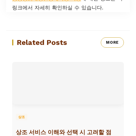
링크에서 자세히 확인하실 수 있습니다.
Related Posts
MORE
상조
상조 서비스 이해와 선택 시 고려할 점