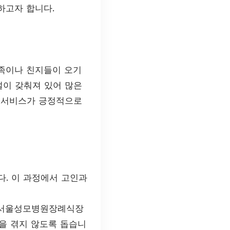
유하고자 합니다.
가족이나 친지들이 오기
설이 갖춰져 있어 많은
든 서비스가 긍정적으로
다. 이 과정에서 고인과
. 서울성모병원장례식장
을 겪지 않도록 돕습니