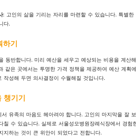
사
: 고인의 삶을 기리는 자리를 마련할 수 있습니다. 특별한
니다.
계획하기
을 동반합니다. 미리 예산을 세우고 예상되는 비용을 계산해
같은 곳에서는 투명한 가격 정책을 제공하여 예산 계획에 
 작성해 두면 의사결정이 수월해질 것입니다.
을 챙기기
서 유족의 마음도 헤아려야 합니다. 고인의 마지막을 잘 보
다칠 수 있습니다. 실제로 서울성모병원장례식장에서 경험한
지지하는 것이 큰 위안이 되었다고 전합니다.