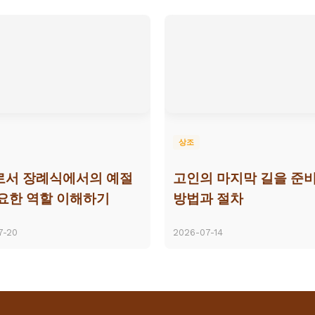
상조
로서 장례식에서의 예절
고인의 마지막 길을 준
요한 역할 이해하기
방법과 절차
7-20
2026-07-14