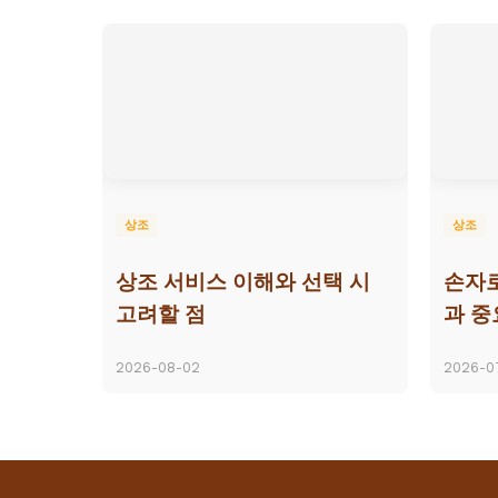
상조
상조
상조 서비스 이해와 선택 시
손자
고려할 점
과 중
2026-08-02
2026-0