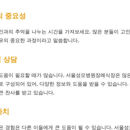
통의 중요성
인과의 추억을 나누는 시간을 가져보세요. 많은 분들이 고
유의 중요한 과정이라고 말씀합니다.
의 상담
 도움이 필요할 때가 많습니다. 서울성모병원장례식장은 많
로 구성되어 있어, 다양한 정보와 도움을 받을 수 있습니다.
큰 찬사를 받고 있습니다.
가치
은 경험은 다른 이들에게 큰 도움이 될 수 있습니다. 서