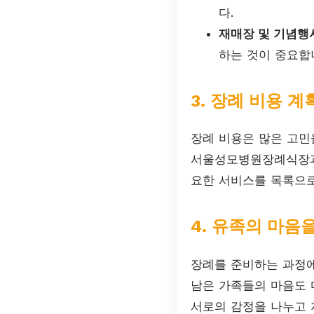
다.
재매장 및 기념행
하는 것이 중요합
3. 장례 비용 
장례 비용은 많은 고민
서울성모병원장례식장과 
요한 서비스를 목록으로
4. 유족의 마음
장례를 준비하는 과정에
남은 가족들의 마음도 
서로의 감정을 나누고 