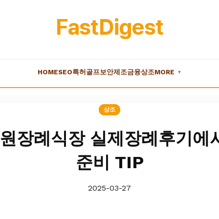
FastDigest
HOME
SEO
특허
골프
보안
제조
금융
상조
MORE
▼
상조
원장례식장 실제장례후기에서
준비 TIP
2025-03-27