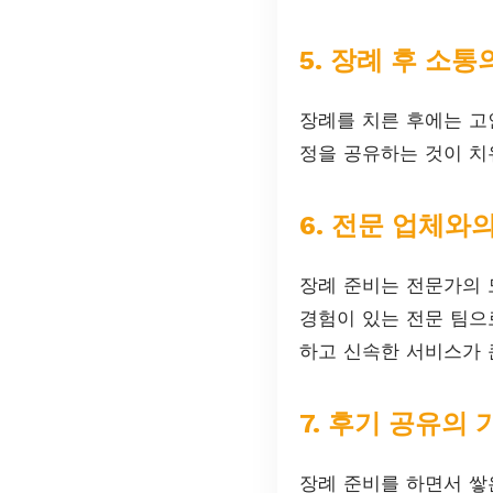
5. 장례 후 소
장례를 치른 후에는 고
정을 공유하는 것이 치
6. 전문 업체와
장례 준비는 전문가의
경험이 있는 전문 팀으
하고 신속한 서비스가 
7. 후기 공유의 
장례 준비를 하면서 쌓