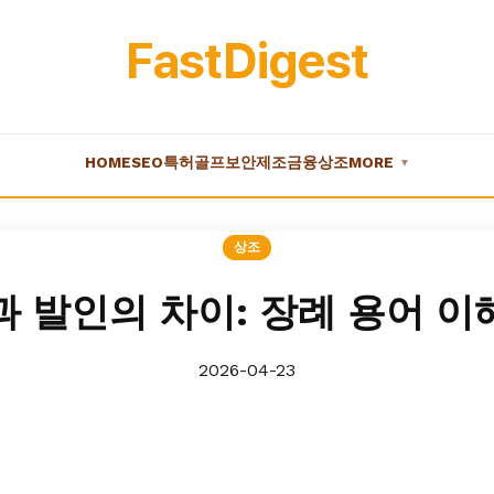
FastDigest
HOME
SEO
특허
골프
보안
제조
금융
상조
MORE
▼
상조
 발인의 차이: 장례 용어 
2026-04-23