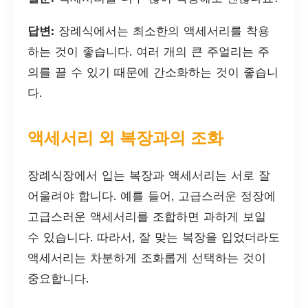
답변:
장례식에서는 최소한의 액세서리를 착용
하는 것이 좋습니다. 여러 개의 큰 주얼리는 주
의를 끌 수 있기 때문에 간소화하는 것이 좋습니
다.
액세서리 외 복장과의 조화
장례식장에서 입는 복장과 액세서리는 서로 잘
어울려야 합니다. 예를 들어, 고급스러운 정장에
고급스러운 액세서리를 조합하면 과하게 보일
수 있습니다. 따라서, 잘 맞는 복장을 입었더라도
액세서리는 차분하게 조화롭게 선택하는 것이
중요합니다.