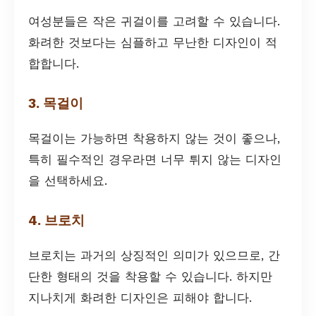
여성분들은 작은 귀걸이를 고려할 수 있습니다.
화려한 것보다는 심플하고 무난한 디자인이 적
합합니다.
3. 목걸이
목걸이는 가능하면 착용하지 않는 것이 좋으나,
특히 필수적인 경우라면 너무 튀지 않는 디자인
을 선택하세요.
4. 브로치
브로치는 과거의 상징적인 의미가 있으므로, 간
단한 형태의 것을 착용할 수 있습니다. 하지만
지나치게 화려한 디자인은 피해야 합니다.