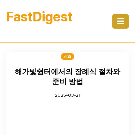
FastDigest
☰
상조
해가빛쉼터에서의 장례식 절차와
준비 방법
2025-03-21