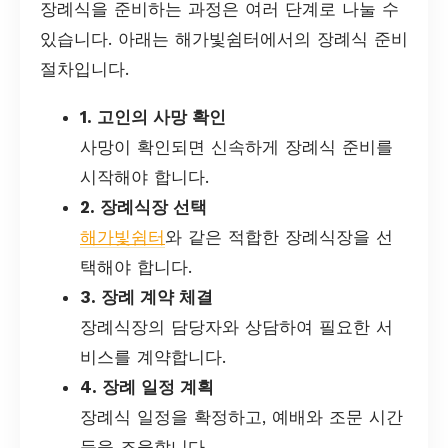
장례식을 준비하는 과정은 여러 단계로 나눌 수
있습니다. 아래는 해가빛쉼터에서의 장례식 준비
절차입니다.
1. 고인의 사망 확인
사망이 확인되면 신속하게 장례식 준비를
시작해야 합니다.
2. 장례식장 선택
해가빛쉼터
와 같은 적합한 장례식장을 선
택해야 합니다.
3. 장례 계약 체결
장례식장의 담당자와 상담하여 필요한 서
비스를 계약합니다.
4. 장례 일정 계획
장례식 일정을 확정하고, 예배와 조문 시간
등을 조율합니다.