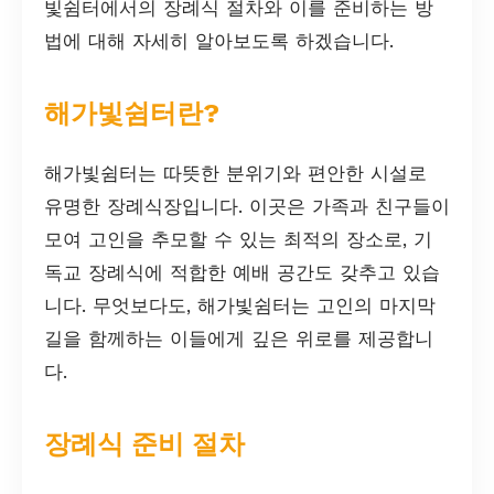
빛쉼터에서의 장례식 절차와 이를 준비하는 방
법에 대해 자세히 알아보도록 하겠습니다.
해가빛쉼터란?
해가빛쉼터는 따뜻한 분위기와 편안한 시설로
유명한 장례식장입니다. 이곳은 가족과 친구들이
모여 고인을 추모할 수 있는 최적의 장소로, 기
독교 장례식에 적합한 예배 공간도 갖추고 있습
니다. 무엇보다도, 해가빛쉼터는 고인의 마지막
길을 함께하는 이들에게 깊은 위로를 제공합니
다.
장례식 준비 절차