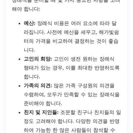
장례식을 준비할 때 몇 가지 중요한 사항을 고려
해야 합니다:
예산:
장례식 비용은 여러 요소에 따라 달
라집니다. 사전에 예산을 세우고, 해가빛쉼
터의 가격을 비교하여 결정하는 것이 좋습
니다.
고인의 희망:
고인이 생전 원하는 장례식
형태가 있는 경우, 이를 최대한 반영하도록
합니다.
가족의 의견:
많은 가족 구성원의 의견을
수렴하여, 모두가 만족할 수 있는 장례식을
준비해야 합니다.
친지 및 지인들:
조문할 친구나 친지들의 일
정도 고려해야 합니다. 다양한 의견을 반영
하여 가능한 한 많은 사람들이 참석할 수