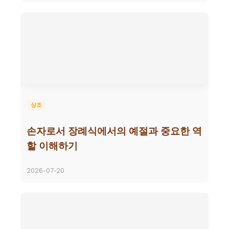
상조
손자로서 장례식에서의 예절과 중요한 역
할 이해하기
2026-07-20