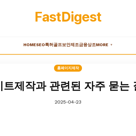
FastDigest
HOME
SEO
특허
골프
보안
제조
금융
상조
MORE
▼
홈페이지제작
트제작과 관련된 자주 묻는
2025-04-23