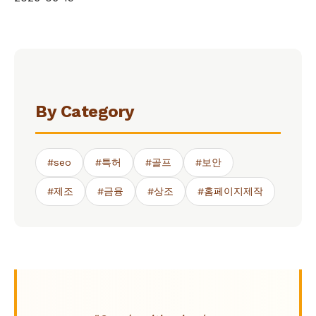
By Category
#seo
#특허
#골프
#보안
#제조
#금융
#상조
#홈페이지제작