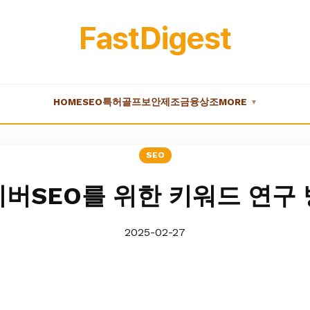
FastDigest
HOME
SEO
특허
골프
보안
제조
금융
상조
MORE
▼
SEO
버SEO를 위한 키워드 연구
2025-02-27