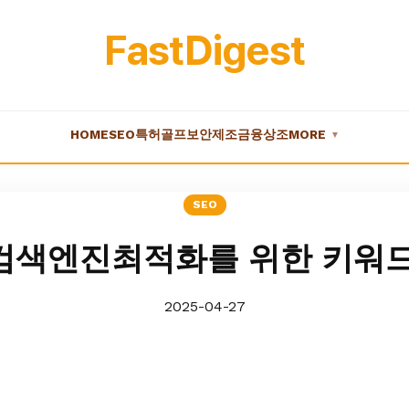
FastDigest
HOME
SEO
특허
골프
보안
제조
금융
상조
MORE
▼
SEO
검색엔진최적화를 위한 키워드
2025-04-27