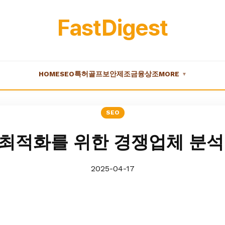
FastDigest
HOME
SEO
특허
골프
보안
제조
금융
상조
MORE
▼
SEO
O최적화를 위한 경쟁업체 분석
2025-04-17